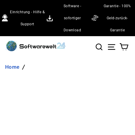
Direkt
Software -
Garantie - 100%
zum
Einrichtung - Hilfe &
Inhalt
sofortiger
Geld-zurück-
Support
Download
Garantie
Suche
Seiten
Wa
Home