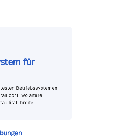
ystem für
ebtesten Betriebssystemen –
ll dort, wo ältere
bilität, breite
ebungen