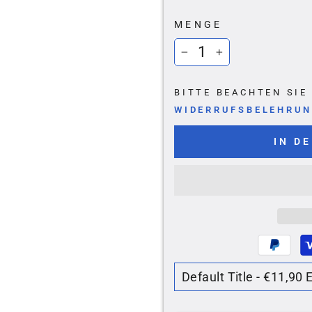
Ã
MENGE
−
+
BITTE BEACHTEN SI
WIDERRUFSBELEHRU
IN D