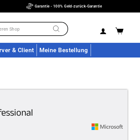
Garantie - 100% Geld-zurück-Garantie
Einloggen
Ware
Suchen
rver & Client
Meine Bestellung
essional
onderpreis