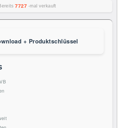
7727
Bereits
-mal verkauft
ownload + Produktschlüssel
s
0VB
en
eit
ten