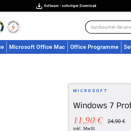
Software - sofortiger Download
ce
Microsoft Office Mac
Office Programme
Se
MICROSOFT
Windows 7 Prof
Normaler
S
11,90 €
24,90 €
Preis
inkl. MwSt.