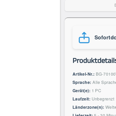
Sofortd
Produktdetail
Artikel-Nr.:
BG-7010
Sprache:
Alle Sprach
Gerät(e):
1 PC
Laufzeit:
Unbegrenzt
Länderzone(n):
Weltw
Lieferzeit:
5 - 30 Minu