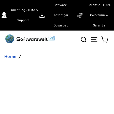
Direkt
Software -
Garantie - 100%
zum
Einrichtung - Hilfe &
Inhalt
sofortiger
Geld-zurück-
Support
Download
Garantie
Suche
Seiten
Wa
Home