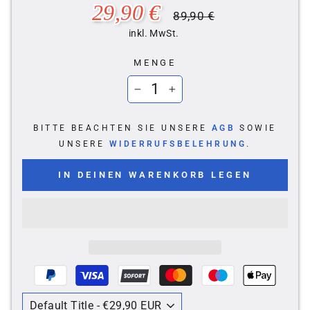
Normaler
Sonderpreis
29,90 €
89,90 €
Preis
inkl. MwSt.
MENGE
−
+
BITTE BEACHTEN SIE UNSERE
AGB
SOWIE
UNSERE
WIDERRUFSBELEHRUNG
.
IN DEINEN WARENKORB LEGEN