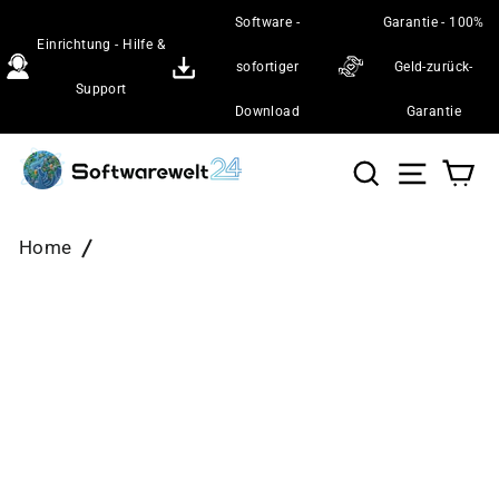
Direkt
Software -
Garantie - 100%
zum
Einrichtung - Hilfe &
Inhalt
sofortiger
Geld-zurück-
Support
Download
Garantie
Suche
Seiten
Wa
Home