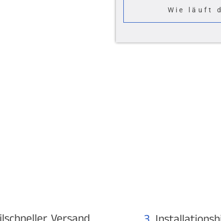
¢
Wie läuft 
ilschneller Versand
3.
Installationsh