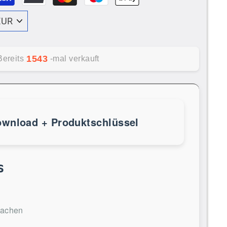
1543
Bereits
-mal verkauft
ownload + Produktschlüssel
s
rachen