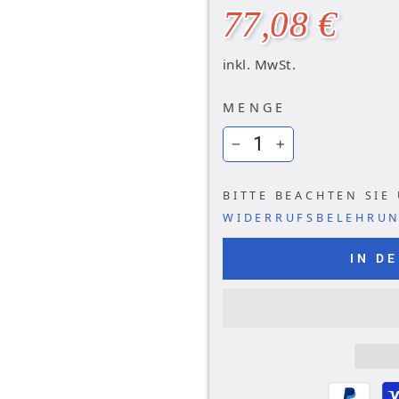
Ã
Normal
77,08 €
Preis
inkl. MwSt.
MENGE
−
+
BITTE BEACHTEN SIE
WIDERRUFSBELEHRU
IN D