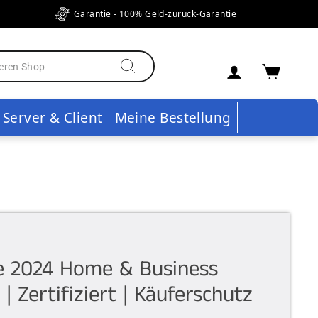
Garantie - 100% Geld-zurück-Garantie
Einloggen
Ware
Suchen
Server & Client
Meine Bestellung
ce 2024 Home & Business
 Zertifiziert | Käuferschutz