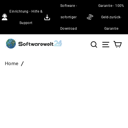
Direkt
Software -
Garantie - 100%
zum
Einrichtung - Hilfe &
Inhalt
sofortiger
Geld-zurück-
Support
Download
Garantie
Suche
Seiten
Wa
Home