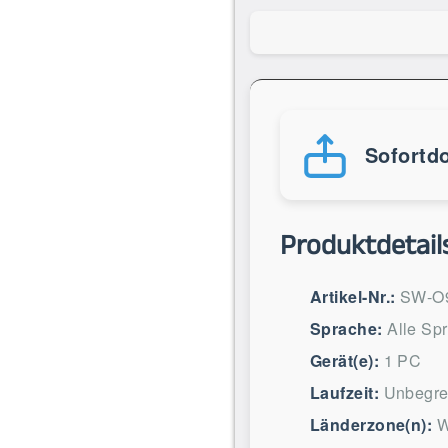
Sofortd
Produktdetail
Artikel-Nr.:
SW-O
Sprache:
Alle Sp
Gerät(e):
1 PC
Laufzeit:
Unbegre
Länderzone(n):
W