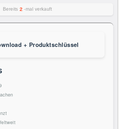
2
Bereits
-mal verkauft
ownload + Produktschlüssel
s
9
rachen
nzt
eltweit