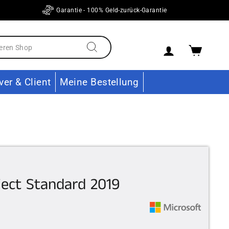
Garantie - 100% Geld-zurück-Garantie
Einloggen
Ware
Suchen
ver & Client
Meine Bestellung
ject Standard 2019
er