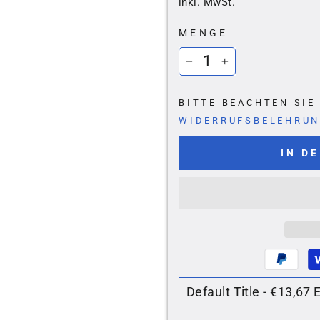
Ã
inkl. MwSt.
MENGE
−
+
BITTE BEACHTEN SI
WIDERRUFSBELEHRU
IN D