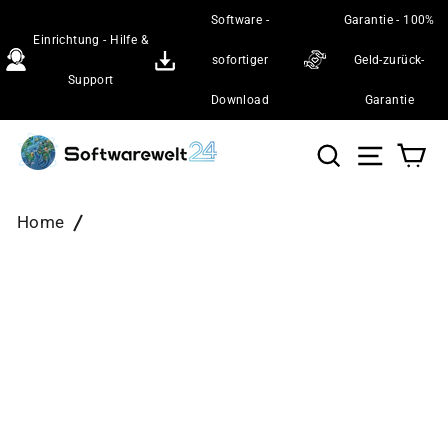
Direkt
Software -
Garantie - 100%
zum
Einrichtung - Hilfe &
Inhalt
sofortiger
Geld-zurück-
Support
Download
Garantie
Suche
Seiten
Wa
Home