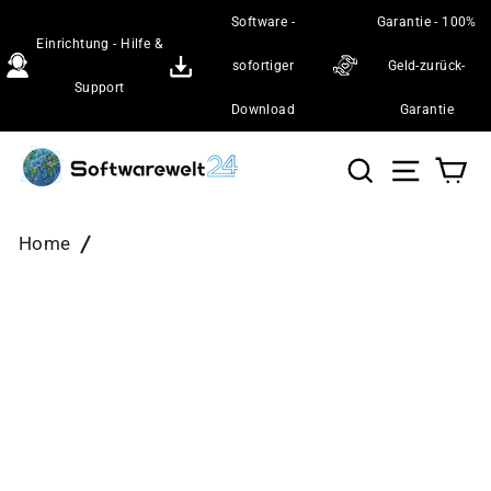
Direkt
Software -
Garantie - 100%
zum
Einrichtung - Hilfe &
Inhalt
sofortiger
Geld-zurück-
Support
Download
Garantie
Suche
Seiten
Wa
Home