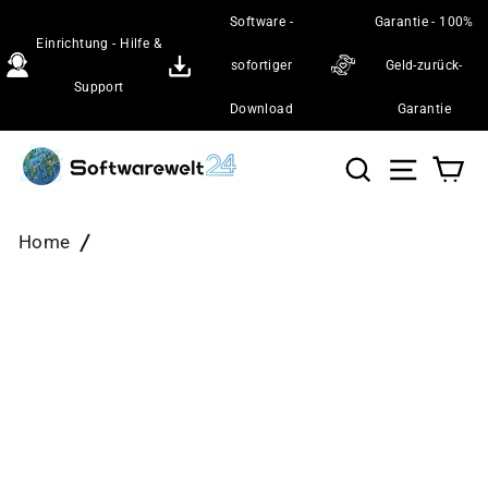
Direkt
Software -
Garantie - 100%
zum
Einrichtung - Hilfe &
Inhalt
sofortiger
Geld-zurück-
Support
Download
Garantie
Suche
Seiten
Wa
Home