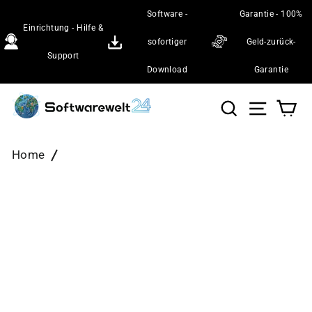
Direkt
Software -
Garantie - 100%
zum
Einrichtung - Hilfe &
Inhalt
sofortiger
Geld-zurück-
Support
Download
Garantie
Suche
Seiten
Wa
Home