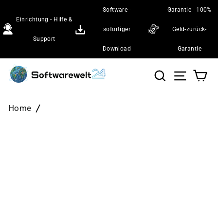
Direkt
Software -
Garantie - 100%
zum
Einrichtung - Hilfe &
Inhalt
sofortiger
Geld-zurück-
Support
Download
Garantie
Suche
Seiten
Wa
Home