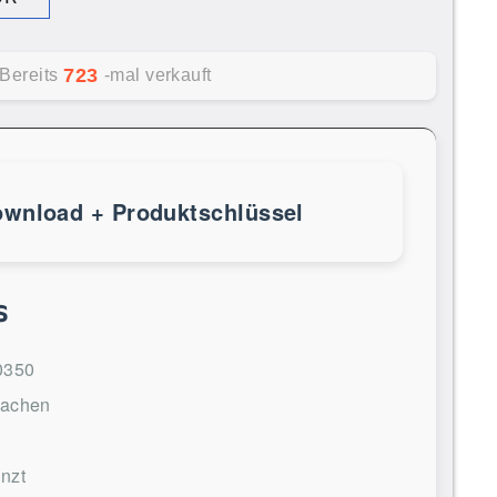
723
Bereits
-mal verkauft
ownload + Produktschlüssel
s
0350
rachen
nzt