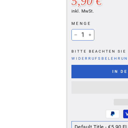
Ã
5,90 €
Preis
inkl. MwSt.
MENGE
−
+
BITTE BEACHTEN SI
WIDERRUFSBELEHRU
IN D