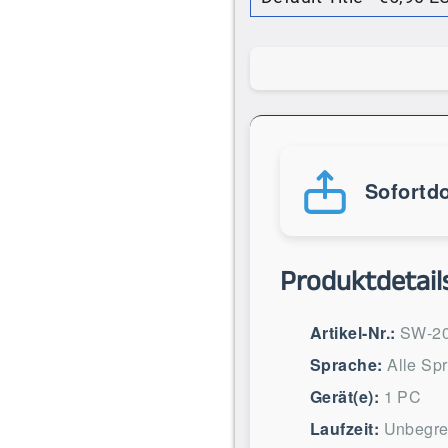
Sofortd
Produktdetail
Artikel-Nr.:
SW-2
Sprache:
Alle Sp
Gerät(e):
1 PC
Laufzeit:
Unbegre