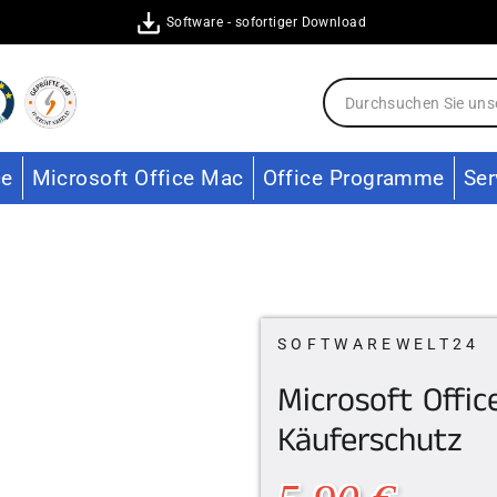
Software - sofortiger Download
ce
Microsoft Office Mac
Office Programme
Ser
SOFTWAREWELT24
Microsoft Offic
Käuferschutz
Normaler