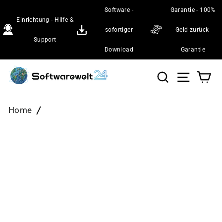
Direkt
Software -
Garantie - 100%
zum
Einrichtung - Hilfe &
Inhalt
sofortiger
Geld-zurück-
Support
Download
Garantie
Suche
Seiten
Wa
Home