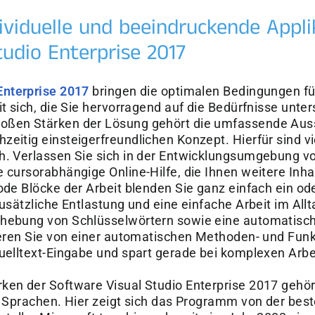
â
dividuelle und beeindruckende Appl
tudio Enterprise 2017
Enterprise 2017
bringen die optimalen Bedingungen f
it sich, die Sie hervorragend auf die Bedürfnisse unte
oßen Stärken der Lösung gehört die umfassende Auss
eitig einsteigerfreundlichen Konzept. Hierfür sind vi
h. Verlassen Sie sich in der Entwicklungsumgebung vo
 cursorabhängige Online-Hilfe, die Ihnen weitere Inhal
ode Blöcke der Arbeit blenden Sie ganz einfach ein ode
zusätzliche Entlastung und eine einfache Arbeit im All
rhebung von Schlüsselwörtern sowie eine automatisch
tieren Sie von einer automatischen Methoden- und Fun
Quelltext-Eingabe und spart gerade bei komplexen Arbe
ken der Software Visual Studio Enterprise 2017 gehö
e Sprachen. Hier zeigt sich das Programm von der best