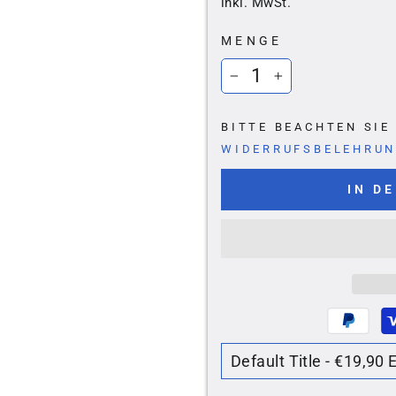
Ã
inkl. MwSt.
MENGE
−
+
BITTE BEACHTEN SI
WIDERRUFSBELEHRU
IN D