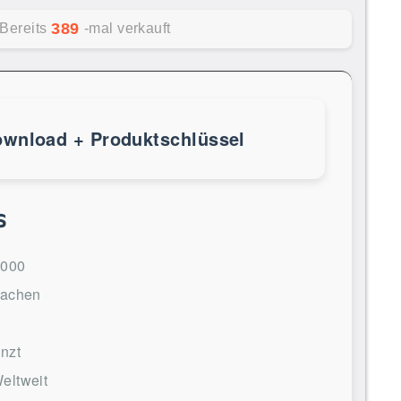
389
Bereits
-mal verkauft
ownload + Produktschlüssel
s
000
rachen
nzt
eltweit