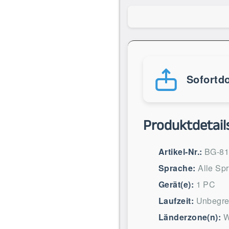
Sofortd
Produktdetail
Artikel-Nr.:
BG-81
Sprache:
Alle Sp
Gerät(e):
1 PC
Laufzeit:
Unbegre
Länderzone(n):
W