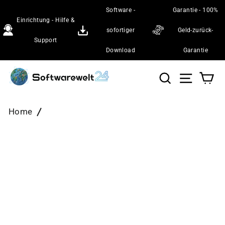
Direkt
Software -
Garantie - 100%
zum
Einrichtung - Hilfe &
Inhalt
sofortiger
Geld-zurück-
Support
Download
Garantie
Suche
Seiten
Wa
Home