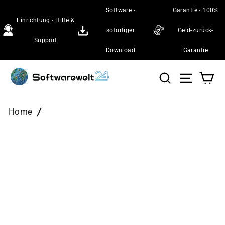
Direkt
Software -
Garantie - 100%
zum
Einrichtung - Hilfe &
Inhalt
sofortiger
Geld-zurück-
Support
Download
Garantie
Suche
Seiten
Wa
Home