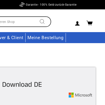
Garantie - 100% Geld-zurück-Garantie
Einloggen
Ware
Suchen
ver & Client
Meine Bestellung
o Download DE
derpreis