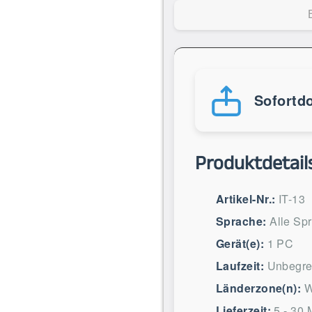
Sofortd
Produktdetail
Artikel-Nr.:
IT-13
Sprache:
Alle Sp
Gerät(e):
1 PC
Laufzeit:
Unbegre
Länderzone(n):
W
Lieferzeit:
5 - 30 