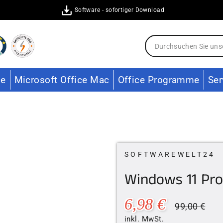
Software - sofortiger Download
ce
Microsoft Office Mac
Office Programme
Ser
SOFTWAREWELT24
Windows 11 Pr
Normaler
Son
6,98 €
99,00 €
Preis
inkl. MwSt.