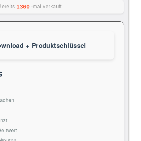
1360
Bereits
-mal verkauft
ownload + Produktschlüssel
s
rachen
nzt
eltweit
Minuten