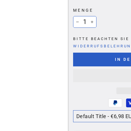
Ã
MENGE
−
+
BITTE BEACHTEN SI
WIDERRUFSBELEHRU
IN D