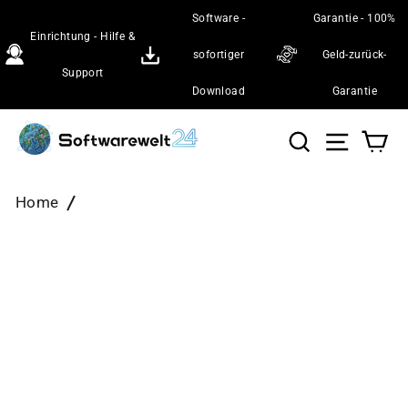
Direkt
Software -
Garantie - 100%
zum
Einrichtung - Hilfe &
Inhalt
sofortiger
Geld-zurück-
Support
Download
Garantie
Suche
Seiten
Wa
Home